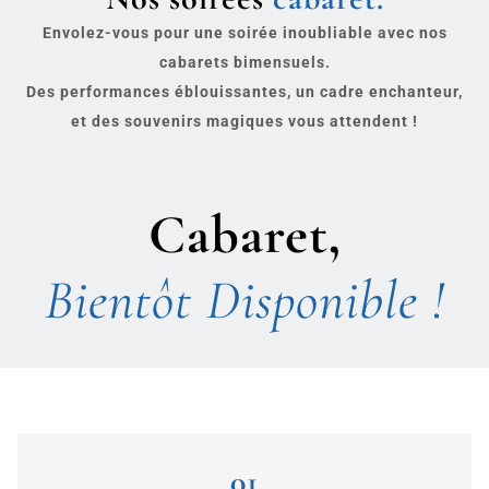
Envolez-vous pour une soirée inoubliable avec nos
cabarets bimensuels.
Des performances éblouissantes, un cadre enchanteur,
et des souvenirs magiques vous attendent !
Cabaret,
e
n
t
ô
t
D
i
s
p
o
n
i
b
l
e
!
i
B
B
01